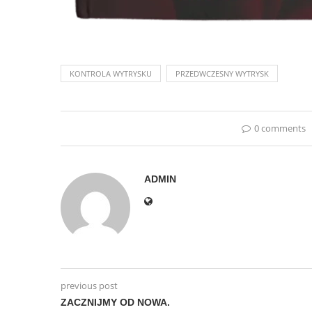
KONTROLA WYTRYSKU
PRZEDWCZESNY WYTRYSK
0 comments
ADMIN
previous post
ZACZNIJMY OD NOWA.