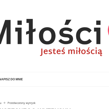
NAPISZ DO MNIE
ku
Przedwczesny wytrysk