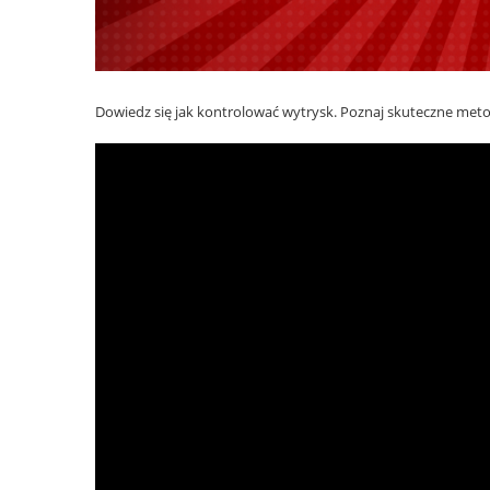
Dowiedz się jak kontrolować wytrysk. Poznaj skuteczne metody,