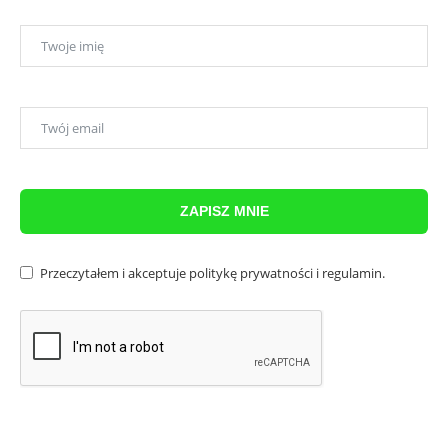
ZAPISZ MNIE
Przeczytałem i akceptuje
politykę prywatności
i
regulamin
.