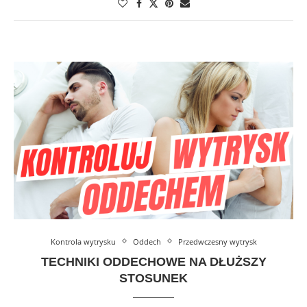
Kontrola wytrysku
Oddech
Przedwczesny wytrysk
TECHNIKI ODDECHOWE NA DŁUŻSZY
STOSUNEK