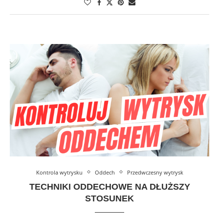
Kontrola wytrysku
Oddech
Przedwczesny wytrysk
TECHNIKI ODDECHOWE NA DŁUŻSZY
STOSUNEK