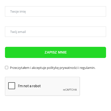
ZAPISZ MNIE
Przeczytałem i akceptuje
politykę prywatności
i
regulamin
.