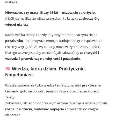
w słowa.
Nieważne, czy masz 18 czy 48 lat – uczysz się całe życie.
A jeśli już myślisz, że wiesz wszystko… ta książka
zaskoczy Cię
więcej niż raz
.
Każda wielka relacja i każdy intymny moment zaczyna się od
pocałunku
. To on wyraża emocje, buduje napięcie i sprawia, że
chcemy więcej. Ale źle wykonany może wszystko zaprzepaścić.
Dlatego ważne jest, aby wiedzieć, jak całować, by
zachwycić i
wzbudzić prawdziwą namiętność i pożądanie
.
Wiedza, która działa. Praktycznie.
Natychmiast.
Książka zawiera nie tylko wiedzę teoretyczną, ale i
praktyczne
techniki
gotowe do wdrożenia od razu – z osobą, na której Ci
zależy.
Zobaczysz, jak jedno dobrze wymierzone muśnięcie ustami potrafi
rozpalić uczucia
,
budować napięcie
i prowadzić do czegoś
głębszego.