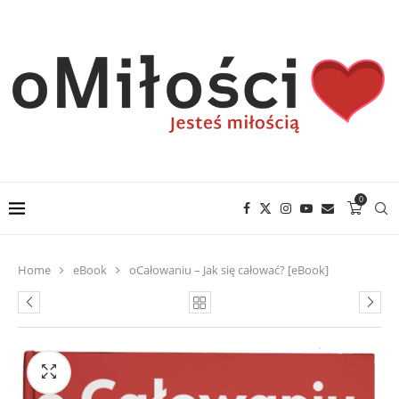
0
Home
eBook
oCałowaniu – Jak się całować? [eBook]