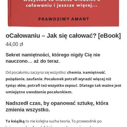
oCałowaniu – Jak się całować? [eBook]
44,00
zł
Sekret namiętności, którego nigdy Cię nie
nauczono… aż do teraz.
Od pocałunku zaczyna się wszystko:
chemia
,
namiętność
,
pożądanie
,
zaufanie
.
Pocałunek potrafi wyrazić więcej niż
tysiąc słów, potrafi też wszystko zepsuć. Dlatego tak ważne jest
umiejętne uwodzenie pocałunkiem.
Nadszedł czas, by opanować sztukę, która
zmienia wszystko.
Ta książką
to nie kolejna sucha teoria. To przewodnik po