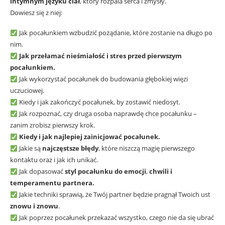
intymnym języku ciał
, który rozpala serca i zmysły.
Dowiesz się z niej:
Jak pocałunkiem wzbudzić pożądanie, które zostanie na długo po
nim.
Jak przełamać nieśmiałość i stres przed pierwszym
pocałunkiem.
Jak wykorzystać pocałunek do budowania głębokiej więzi
uczuciowej.
Kiedy i jak zakończyć pocałunek, by zostawić niedosyt.
Jak rozpoznać, czy druga osoba naprawdę chce pocałunku –
zanim zrobisz pierwszy krok.
Kiedy i jak najlepiej zainicjować pocałunek.
Jakie są
najczęstsze błędy
, które niszczą magię pierwszego
kontaktu oraz i jak ich unikać.
Jak dopasować
styl pocałunku do emocji
,
chwili i
temperamentu partnera.
Jakie techniki sprawią, że Twój partner będzie pragnął Twoich ust
znowu i znowu
.
Jak poprzez pocałunek przekazać wszystko, czego nie da się ubrać