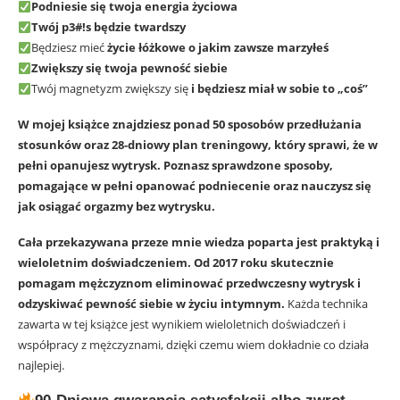
Podniesie się twoja energia życiowa
Twój p3#!s będzie twardszy
Będziesz mieć
życie łóżkowe o jakim zawsze marzyłeś
Zwiększy się twoja pewność siebie
Twój magnetyzm zwiększy się
i będziesz miał w sobie to „coś”
W mojej książce znajdziesz ponad 50 sposobów przedłużania
stosunków oraz 28-dniowy plan treningowy, który sprawi, że w
pełni opanujesz wytrysk. Poznasz sprawdzone sposoby,
pomagające w pełni opanować podniecenie oraz nauczysz się
jak osiągać orgazmy bez wytrysku.
Cała przekazywana przeze mnie wiedza poparta jest praktyką i
wieloletnim doświadczeniem. Od 2017 roku skutecznie
pomagam mężczyznom eliminować przedwczesny wytrysk i
odzyskiwać pewność siebie w życiu intymnym.
Każda technika
zawarta w tej książce jest wynikiem wieloletnich doświadczeń i
współpracy z mężczyznami, dzięki czemu wiem dokładnie co działa
najlepiej.