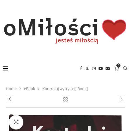
0
Home
eBook
Kontroluj wytrysk [eBook]