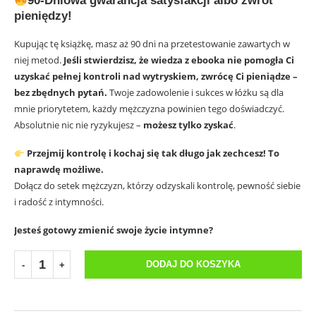
90-Dniowa gwarancja satysfakcji albo zwrot
pieniędzy!
Kupując tę książkę, masz aż 90 dni na przetestowanie zawartych w
niej metod.
Jeśli stwierdzisz, że wiedza z ebooka nie pomogła Ci
uzyskać pełnej kontroli nad wytryskiem, zwrócę Ci pieniądze –
bez zbędnych pytań.
Twoje zadowolenie i sukces w łóżku są dla
mnie priorytetem, każdy mężczyzna powinien tego doświadczyć.
Absolutnie nic nie ryzykujesz –
możesz tylko zyskać
.
Przejmij kontrolę i kochaj się tak długo jak zechcesz! To
naprawdę możliwe.
Dołącz do setek mężczyzn, którzy odzyskali kontrolę, pewność siebie
i radość z intymności.
Jesteś gotowy zmienić swoje życie intymne?
DODAJ DO KOSZYKA