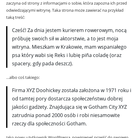
zaczyna od strony z informacjami o sobie, która zapozna ich przed
odwiedzającymi witrynę. Taka strona może zawierać na przykład
taką treść:
Cześć! Za dnia jestem kurierem rowerowym, nocą
próbuję swoich sił w aktorstwie, a to jest moja
witryna. Mieszkam w Krakowie, mam wspaniałego
psa który wabi się Reks i lubię piña coladę (oraz
spacery, gdy pada deszcz).
…albo coś takiego:
Firma XYZ Doohickey została założona w 1971 roku i
od tamtej pory dostarcza społeczeństwu dobrej
jakości gadżety. Znajdująca się w Gotham City XYZ
zatrudnia ponad 2000 osób i robi niesamowite
rzeczy dla społeczności Gotham.
Jako nowy użytkownik WordPressa, powinieneś przejść do
swojego